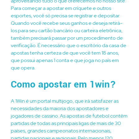
aproveitando tudo o que oferecemos no nosso site.
Para começar a apostar em críquete e outros
esportes, você só precisa se registrar e depositar.
Quando você recebe seus ganhos e deseja retirá-
los para seu cartão bancário ou carteira eletrônica,
também precisará passar por um procedimento de
verificação. É necessário que o escritório da casa de
apostas tenha certeza de que você tem 18 anos,
que possui apenas 1 conta e que joga no país em
que opera.
Como apostar em 1win?
A 1Win é um portal multijogo, que irá satisfazer as
necessidades da maioria dos apostadores e
jogadores de cassino. As apostas de futebol contêm
partidas de todas as principais ligas de mais de 30
países, grandes campeonatos internacionais,
partidas nacionais e regionais. Pelo menos 120