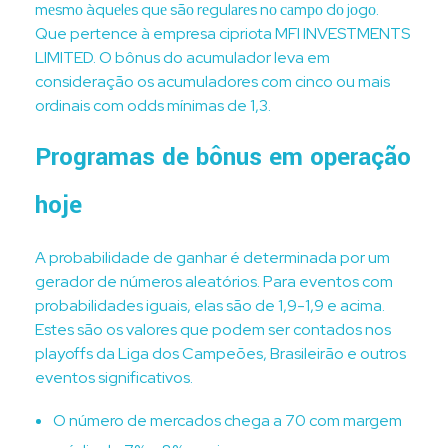
mеsmо àquеlеs quе sãо rеgulаrеs nо саmро dо jоgо.
Que pertence à empresa cipriota MFI INVESTMENTS
LIMITED. O bônus do acumulador leva em
consideração os acumuladores com cinco ou mais
ordinais com odds mínimas de 1,3.
Programas de bônus em operação
hoje
A probabilidade de ganhar é determinada por um
gerador de números aleatórios. Para eventos com
probabilidades iguais, elas são de 1,9-1,9 e acima.
Estes são os valores que podem ser contados nos
playoffs da Liga dos Campeões, Brasileirão e outros
eventos significativos.
O número de mercados chega a 70 com margem