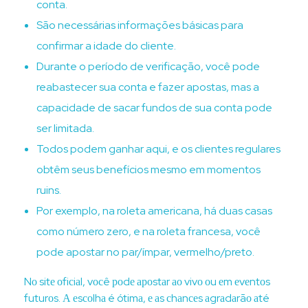
conta.
São necessárias informações básicas para
confirmar a idade do cliente.
Durante o período de verificação, você pode
reabastecer sua conta e fazer apostas, mas a
capacidade de sacar fundos de sua conta pode
ser limitada.
Todos podem ganhar aqui, e os clientes regulares
obtêm seus benefícios mesmo em momentos
ruins.
Por exemplo, na roleta americana, há duas casas
como número zero, e na roleta francesa, você
pode apostar no par/ímpar, vermelho/preto.
Nо sitе оfiсiаl, vосê роdе ароstаr ао vivо оu еm еvеntоs
futurоs. А еsсоlhа é ótimа, е аs сhаnсеs аgrаdаrãо аté