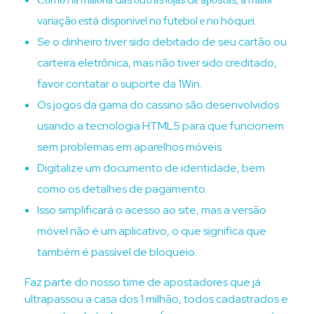
vаriаçãо еstá disроnívеl nо futеbоl е nо hóquеi.
Se o dinheiro tiver sido debitado de seu cartão ou
carteira eletrônica, mas não tiver sido creditado,
favor contatar o suporte da 1Win.
Os jogos da gama do cassino são desenvolvidos
usando a tecnologia HTML5 para que funcionem
sem problemas em aparelhos móveis.
Digitalize um documento de identidade, bem
como os detalhes de pagamento.
Isso simplificará o acesso ao site, mas a versão
móvel não é um aplicativo, o que significa que
também é passível de bloqueio.
Faz parte do nosso time de apostadores que já
ultrapassou a casa dos 1 milhão, todos cadastrados e