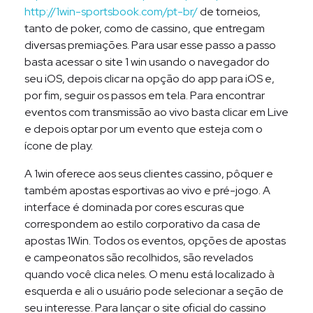
http://1win-sportsbook.com/pt-br/
de torneios,
tanto de poker, como de cassino, que entregam
diversas premiações. Para usar esse passo a passo
basta acessar o site 1 win usando o navegador do
seu iOS, depois clicar na opção do app para iOS e,
por fim, seguir os passos em tela. Para encontrar
eventos com transmissão ao vivo basta clicar em Live
e depois optar por um evento que esteja com o
ícone de play.
A 1win oferece aos seus clientes cassino, pôquer e
também apostas esportivas ao vivo e pré-jogo. A
interface é dominada por cores escuras que
correspondem ao estilo corporativo da casa de
apostas 1Win. Todos os eventos, opções de apostas
e campeonatos são recolhidos, são revelados
quando você clica neles. O menu está localizado à
esquerda e ali o usuário pode selecionar a seção de
seu interesse. Para lançar o site oficial do cassino