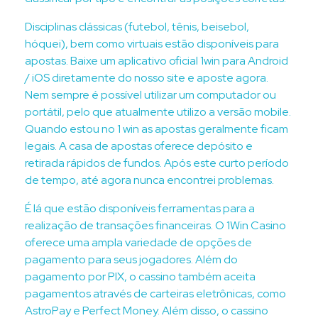
Disciplinas clássicas (futebol, tênis, beisebol,
hóquei), bem como virtuais estão disponíveis para
apostas. Baixe um aplicativo oficial 1win para Android
/ iOS diretamente do nosso site e aposte agora.
Nem sempre é possível utilizar um computador ou
portátil, pelo que atualmente utilizo a versão mobile.
Quando estou no 1 win as apostas geralmente ficam
legais. A casa de apostas oferece depósito e
retirada rápidos de fundos. Após este curto período
de tempo, até agora nunca encontrei problemas.
É lá que estão disponíveis ferramentas para a
realização de transações financeiras. O 1Win Casino
oferece uma ampla variedade de opções de
pagamento para seus jogadores. Além do
pagamento por PIX, o cassino também aceita
pagamentos através de carteiras eletrônicas, como
AstroPay e Perfect Money. Além disso, o cassino