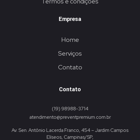
Termos e condições
Empresa
Home
Serviços
Contato
Contato
(19) 98988-3714
atendimento@preventpremium.com.br
Av. Sen. Antônio Lacerda Franco, 454 – Jardim Campos
Elíseos, Campinas/SP,