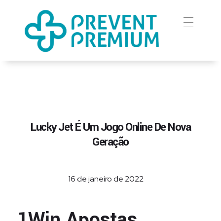
Prevent Premium
Lucky Jet É Um Jogo Online De Nova
Geração
16 de janeiro de 2022
1Win Apostas