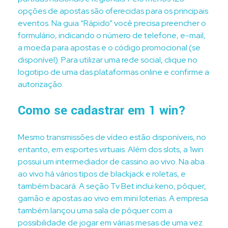
opções de apostas são oferecidas para os principais
eventos. Na guia “Rápido” você precisa preencher o
formulário, indicando o número de telefone, e-mail,
a moeda para apostas e o código promocional (se
disponível). Para utilizar uma rede social, clique no
logotipo de uma das plataformas online e confirme a
autorização.
Como se cadastrar em 1 win?
Mesmo transmissões de vídeo estão disponíveis, no
entanto, em esportes virtuais. Além dos slots, a 1win
possui um intermediador de cassino ao vivo. Na aba
ao vivo há vários tipos de blackjack e roletas, e
também bacará. A seção Tv Bet inclui keno, pôquer,
gamão e apostas ao vivo em mini loterias. A empresa
também lançou uma sala de pôquer com a
possibilidade de jogar em várias mesas de uma vez.