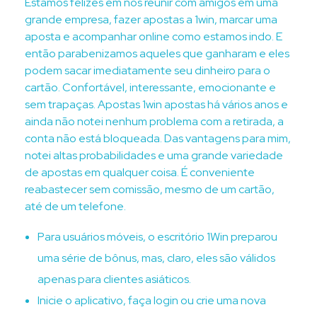
Estamos felizes em nos reunir com amigos em uma
grande empresa, fazer apostas a 1win, marcar uma
aposta e acompanhar online como estamos indo. E
então parabenizamos aqueles que ganharam e eles
podem sacar imediatamente seu dinheiro para o
cartão. Confortável, interessante, emocionante e
sem trapaças. Apostas 1win apostas há vários anos e
ainda não notei nenhum problema com a retirada, a
conta não está bloqueada. Das vantagens para mim,
notei altas probabilidades e uma grande variedade
de apostas em qualquer coisa. É conveniente
reabastecer sem comissão, mesmo de um cartão,
até de um telefone.
Para usuários móveis, o escritório 1Win preparou
uma série de bônus, mas, claro, eles são válidos
apenas para clientes asiáticos.
Inicie o aplicativo, faça login ou crie uma nova