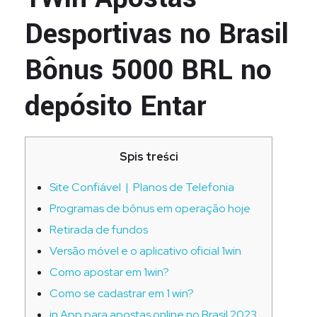
Desportivas no Brasil
Bônus 5000 BRL no
depósito Entar
Spis treści
Site Confiável | Planos de Telefonia
Programas de bônus em operação hoje
Retirada de fundos
Versão móvel e o aplicativo oficial 1win
Como apostar em 1win?
Como se cadastrar em 1 win?
in App para apostas online no Brasil 2023