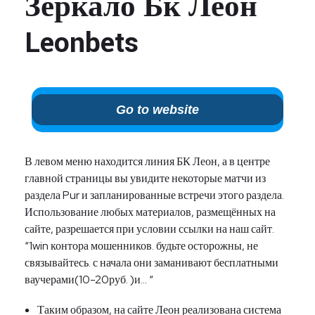
Зеркало Бк Леон
Leonbets ️
Go to website
В левом меню находится линия БК Леон, а в центре
главной страницы вы увидите некоторые матчи из
раздела Pur и запланированные встречи этого раздела.
Использование любых материалов, размещённых на
сайте, разрешается при условии ссылки на наш сайт.
“1win контора мошенников. будьте осторожны, не
связывайтесь. с начала они заманивают бесплатными
ваучерами(10-20руб. )и… “
Таким образом, на сайте Леон реализована система