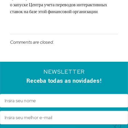
о запуске Центра учета переводов интерактивных
ставок на базе этой финансовой организации.
Comments are closed.
NEWSLETTER
Receba todas as novidades!