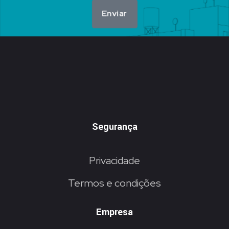
Enviar
Segurança
Privacidade
Termos e condições
Empresa