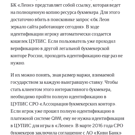
БК «Леон» представляет собой ссылку, которая ведет
на полноценную копию ресурса букмекера. Для этого
достаточно вбить в поисковике запрос «бк Леон
зеркало сайта работающее сегодня». В ходе
идентификации игроку автоматически создается
кошелек ЦУПИС. Если пользователь уже проходил
верификацию в другой легальной букмекерской
конторе России, проходить идентификацию еще раз не
нужно.
И их можно понять, зная размер маржи, взимаемой
государством за каждую выигравшую ставку. Чтобы
стать клиентом этого интерактивного букмекера,
необходимо пройти полную идентификацию в
ЦУПИС СРО «Ассоциация букмекерских контор».
Если игрок уже прошел полную идентификацию в
платежной системе QIWI, ему не нужна идентификация
в ЦУПИС для игры в «Леоне». В марте 2016 года СРО
букмекеров заключила соглашение с АО «Киви Банк»