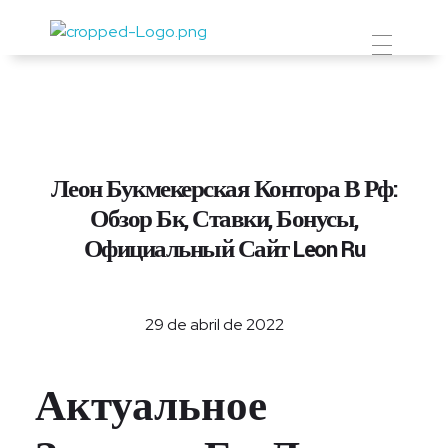
Prevent Premium
Леон Букмекерская Контора В Рф:
Обзор Бк, Ставки, Бонусы,
Официальный Сайт Leon Ru
29 de abril de 2022
Актуальное