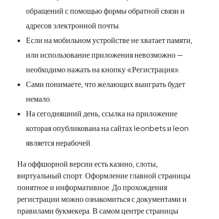
обращений с помощью формы обратной связи и
адресов электронной почты.
Если на мобильном устройстве не хватает памяти,
или использование приложения невозможно —
необходимо нажать на кнопку «Регистрация».
Сами понимаете, что желающих выиграть будет
немало.
На сегодняшний день, ссылка на приложение
которая опубликована на сайтах leonbets и leon
является нерабочей.
На оффшорной версии есть казино, слоты,
виртуальный спорт. Оформление главной страницы
понятное и информативное. До прохождения
регистрации можно ознакомиться с документами и
правилами букмекера. В самом центре страницы