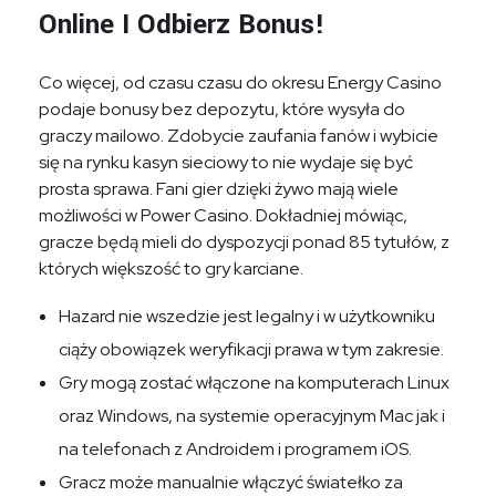
Online I Odbierz Bonus!
Co więcej, od czasu czasu do okresu Energy Casino
podaje bonusy bez depozytu, które wysyła do
graczy mailowo. Zdobycie zaufania fanów i wybicie
się na rynku kasyn sieciowy to nie wydaje się być
prosta sprawa. Fani gier dzięki żywo mają wiele
możliwości w Power Casino. Dokładniej mówiąc,
gracze będą mieli do dyspozycji ponad 85 tytułów, z
których większość to gry karciane.
Hazard nie wszedzie jest legalny i w użytkowniku
ciąży obowiązek weryfikacji prawa w tym zakresie.
Gry mogą zostać włączone na komputerach Linux
oraz Windows, na systemie operacyjnym Mac jak i
na telefonach z Androidem i programem iOS.
Gracz może manualnie włączyć światełko za