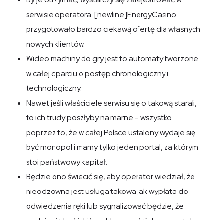
serwisie operatora. [newline]EnergyCasino
przygotowało bardzo ciekawą ofertę dla własnych
nowych klientów.
Wideo machiny do gry jest to automaty tworzone
w całej oparciu o postęp chronologiczny i
technologiczny.
Nawet jeśli właściciele serwisu się o takową starali,
to ich trudy poszłyby na marne – wszystko
poprzez to, że w całej Polsce ustalony wydaje się
być monopol i mamy tylko jeden portal, za którym
stoi państwowy kapitał.
Będzie ono świecić się, aby operator wiedział, że
nieodzowna jest usługa takowa jak wypłata do
odwiedzenia ręki lub sygnalizować będzie, że