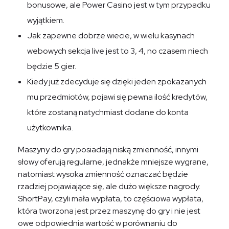
bonusowe, ale Power Casino jest w tym przypadku
wyjątkiem.
Jak zapewne dobrze wiecie, w wielu kasynach
webowych sekcja live jest to 3, 4, no czasem niech
będzie 5 gier.
Kiedy już zdecyduje się dzięki jeden zpokazanych
mu przedmiotów, pojawi się pewna ilość kredytów,
które zostaną natychmiast dodane do konta
użytkownika.
Maszyny do gry posiadają niską zmienność, innymi
słowy oferują regularne, jednakże mniejsze wygrane,
natomiast wysoka zmienność oznaczać będzie
rzadziej pojawiające się, ale dużo większe nagrody.
ShortPay, czyli mała wypłata, to częściowa wypłata,
która tworzona jest przez maszynę do gry i nie jest
owe odpowiednia wartość w porównaniu do