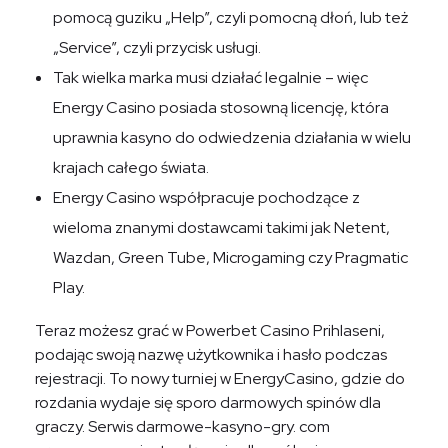
pomocą guziku „Help”, czyli pomocną dłoń, lub też
„Service”, czyli przycisk usługi.
Tak wielka marka musi działać legalnie – więc
Energy Casino posiada stosowną licencję, która
uprawnia kasyno do odwiedzenia działania w wielu
krajach całego świata.
Energy Casino współpracuje pochodzące z
wieloma znanymi dostawcami takimi jak Netent,
Wazdan, Green Tube, Microgaming czy Pragmatic
Play.
Teraz możesz grać w Powerbet Casino Prihlaseni,
podając swoją nazwę użytkownika i hasło podczas
rejestracji. To nowy turniej w EnergyCasino, gdzie do
rozdania wydaje się sporo darmowych spinów dla
graczy. Serwis darmowe-kasyno-gry. com