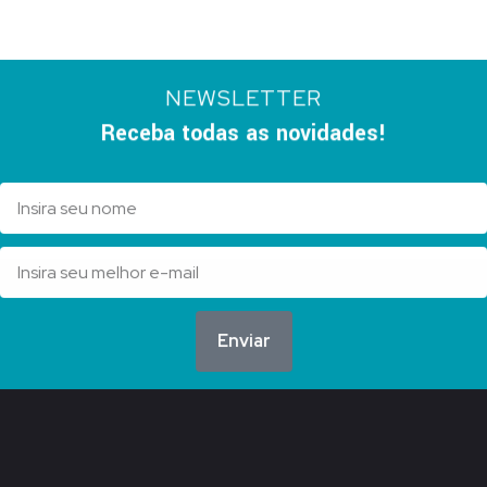
NEWSLETTER
Receba todas as novidades!
Enviar