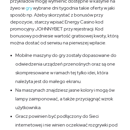
przykładów mogę wymienić dostępne w kasynie na
żywo w
gry
wybrane dni tygodnia takie oferty w jaki
sposób np. Ażeby skorzystać z bonusów przy
depozycie, starczy wpisać Energy Casino kod
promocyjny JOHNNYBET przy rejestracji. Kod
bonusowy podniesie wartość gratisowej kwoty, którą
można dostać od serwisu na pierwszej wpłacie.
Mobilne maszyny do gry zostały dopasowane do
odwiedzenia urządzeń przenośnych oraz są one
skompresowane w ramach tej tylko idei, która
należyta jest do małego ekranu.
Na maszynach znajdziesz jasne kolory i mogą ów
lampy zaimponować, a także przyciągnąć wzrok
użytkownika.
Gracz powinien być podłączony do Sieci
internetowej i nie winien oczekiwać rozgrywki pod