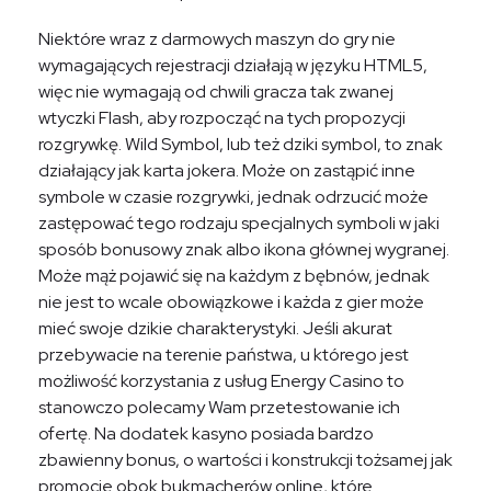
Niektóre wraz z darmowych maszyn do gry nie
wymagających rejestracji działają w języku HTML5,
więc nie wymagają od chwili gracza tak zwanej
wtyczki Flash, aby rozpocząć na tych propozycji
rozgrywkę. Wild Symbol, lub też dziki symbol, to znak
działający jak karta jokera. Może on zastąpić inne
symbole w czasie rozgrywki, jednak odrzucić może
zastępować tego rodzaju specjalnych symboli w jaki
sposób bonusowy znak albo ikona głównej wygranej.
Może mąż pojawić się na każdym z bębnów, jednak
nie jest to wcale obowiązkowe i każda z gier może
mieć swoje dzikie charakterystyki. Jeśli akurat
przebywacie na terenie państwa, u którego jest
możliwość korzystania z usług Energy Casino to
stanowczo polecamy Wam przetestowanie ich
ofertę. Na dodatek kasyno posiada bardzo
zbawienny bonus, o wartości i konstrukcji tożsamej jak
promocje obok bukmacherów online, które