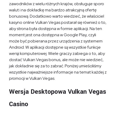
zawodników z wielu różnych krajów, obsługuje sporo
walut i na dokładkę ma bardzo atrakcyjną ofertę
bonusową. Dodatkowo warto wiedzieć, że właściciel
kasyno online Vulkan Vegas postarał się również o to,
aby strona była dostępna w formie aplikacji. Na ten
moment jest ona dostępna w Google Play, czyli
może być pobierana przez urządzenia z systemem
Android. W aplikacji dostępne są wszystkie funkcje
wersji komputerowej. Wiele graczy zabiega o to, aby
dostać Vulkan Vegas bonus, ale może nie wiedzieć,
jak dokładnie się za to zabrać. Poniżej umieściliśmy
wszystkie najważniejsze informacje na temat każdej z
promocji w Vulkan Vegas.
Wersja Desktopowa Vulkan Vegas
Casino