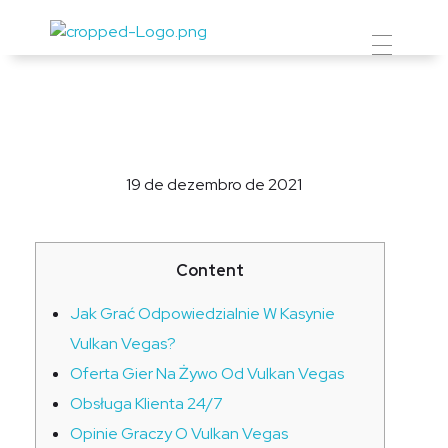
Prevent Premium
19 de dezembro de 2021
Content
Jak Grać Odpowiedzialnie W Kasynie
Vulkan Vegas?
Oferta Gier Na Żywo Od Vulkan Vegas
Obsługa Klienta 24/7
Opinie Graczy O Vulkan Vegas