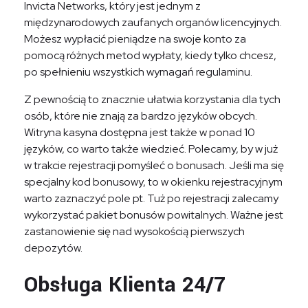
Invicta Networks, który jest jednym z
międzynarodowych zaufanych organów licencyjnych.
Możesz wypłacić pieniądze na swoje konto za
pomocą różnych metod wypłaty, kiedy tylko chcesz,
po spełnieniu wszystkich wymagań regulaminu.
Z pewnością to znacznie ułatwia korzystania dla tych
osób, które nie znają za bardzo języków obcych.
Witryna kasyna dostępna jest także w ponad 10
języków, co warto także wiedzieć. Polecamy, by w już
w trakcie rejestracji pomyśleć o bonusach. Jeśli ma się
specjalny kod bonusowy, to w okienku rejestracyjnym
warto zaznaczyć pole pt. Tuż po rejestracji zalecamy
wykorzystać pakiet bonusów powitalnych. Ważne jest
zastanowienie się nad wysokością pierwszych
depozytów.
Obsługa Klienta 24/7