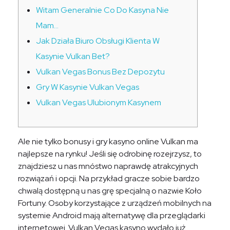
Witam Generalnie Co Do Kasyna Nie
Mam…
Jak Działa Biuro Obsługi Klienta W
Kasynie Vulkan Bet?
Vulkan Vegas Bonus Bez Depozytu
Gry W Kasynie Vulkan Vegas
Vulkan Vegas Ulubionym Kasynem
Ale nie tylko bonusy i gry kasyno online Vulkan ma
najlepsze na rynku! Jeśli się odrobinę rozejrzysz, to
znajdziesz u nas mnóstwo naprawdę atrakcyjnych
rozwiązań i opcji. Na przykład gracze sobie bardzo
chwalą dostępną u nas grę specjalną o nazwie Koło
Fortuny. Osoby korzystające z urządzeń mobilnych na
systemie Android mają alternatywę dla przeglądarki
internetowej. Vulkan Vegas kasyno wydało już