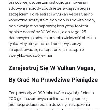
prawdziwej osobie zamiast oprogramowania i
zdobywaj nagrody zgodnie ze swoją strategią i
szczęściem. Po rejestracji w Vulkan Vegas Casino
koniecznie skorzystaj z jego bonusu powitalnego,
ponieważ jest on naprawdę korzystny. Możesz
ogólnie dostać aż 300% do zł, a do tego 125
darmowych spinów, co przebija większość ofert na
rynku. Aby otrzymać ten bonus, wystarczy
zarejestrować się na tej stronie, a następnie
zweryfikować swój e-mail.
Zarejestruj Się W Vulkan Vegas,
By Grać Na Prawdziwe Pieniądze
Ten powstały w 1999 roku twórca wydał już niemal
200 gier hazardowych online. Jak najbardziej,
promocję odbierzesz na dowolnym urządzeniu