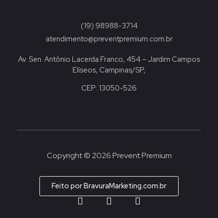
(19) 98988-3714
atendimento@preventpremium.com.br
Av. Sen. Antônio Lacerda Franco, 454 – Jardim Campos
Elíseos, Campinas/SP,
CEP: 13050-526
Copyright © 2026 Prevent Premium
Feito por BravuraMarketing.com.br