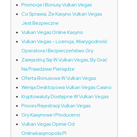
Promocje I Bonusy Vulkan Vegas
Co Sprawia, Że Kasyno Vulkan Vegas
Jest Bezpieczne
Vulkan Vegas Online Kasyno
Vulkan Vegas – Licencja, Wiarygodność
Operatora I Bezpieczeństwo Gry
Zarejestruj Się W Vulkan Vegas, By Grać
Na Prawdziwe Pieniądze
Oferta Bonusowa W Vulkan Vegas
Wersja Desktopowa Vulkan Vegas Casino
Kryptowaluty Dostępne W Vulkan Vegas
Proces Rejestracji Vulkan Vegas
Gry Kasynowe I Producenci
Vulkan Vegas Opinie Od
Onlinekasynopolis Pl