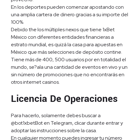
En los deportes pueden comenzar apostando con
una amplia cartera de dinero gracias a su importe del
100%.
Debido the los múltiples nexos que tiene 1xBet
México con diferentes entidades financieras a
estrato mundial, es quizá la casa para apuestas en
México que más selecciones de depósito contine.
Tiene más de 400, 500 usuarios por en totalidad el
mundo, se?ala una cantidad de eventos en vivo y un
sin número de promociones que no encontrarás en
otros internet casinos.
Licencia De Operaciones
Para hacerlo, solamente debes buscar a
@bot1xbetBot en Telegram, clicar durante entrar y
adoptar las instrucciones sobre la casa.
En cualquier momento puedes ingresar tu número