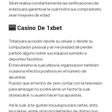
1xbet realiza constantemente las verificaciones de
edad para garantizar la cual todos sus compradores
sean mayores de edad.
🎰 Casino De 1xbet
Total para acceder desde su celular o desde su
computador pessoal y sin necesidad de perder
partido alguno sobre sus equipos sumado a
deportes favoritos.
El mecanismo la cual utiliza la organizacion también
ocasiona efectos positivos en el número de
apuestas.
Puesto que el hecho de zero contar con la televisión
para arriesgar no podrá servir un factor la cual
obstaculice ‘s usuario hacer tus apuestas.
Así la cual, si te gustan los juegos para cartas, slots,
las ruletas, entre otras modalidades de distraccion,