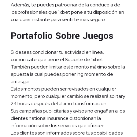
Además, te puedes patrocinar de la conduce a de
los profesionales que 1xbet pone a tu disposición en
cualquier instante para sentirte más seguro.
Portafolio Sobre Juegos
Si deseas condicionar tu actividad en línea,
comunícate que tiene el Soporte de 1xbet.
También pueden limitar este monto máximo sobre la
apuesta la cual puedes poner ing momento de
arriesgar.
Estos montos pueden ser revisados en cualquier
momento, pero cualquier cambio se realizará solitary
24 horas después del último transformacion.
Sus campañas publicitarias y avisos no engañan a los
clientes national insurance distorsionan la
información sobre los servicios que ofrecen.
Los clientes son informados sobre tus posibilidades