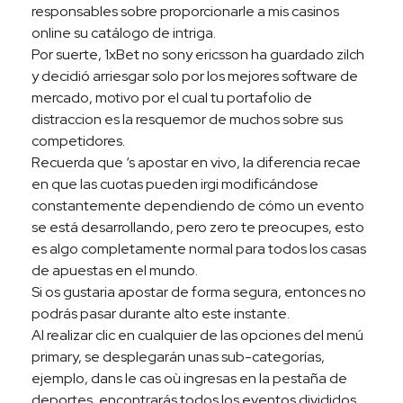
responsables sobre proporcionarle a mis casinos
online su catálogo de intriga.
Por suerte, 1xBet no sony ericsson ha guardado zilch
y decidió arriesgar solo por los mejores software de
mercado, motivo por el cual tu portafolio de
distraccion es la resquemor de muchos sobre sus
competidores.
Recuerda que ‘s apostar en vivo, la diferencia recae
en que las cuotas pueden irgi modificándose
constantemente dependiendo de cómo un evento
se está desarrollando, pero zero te preocupes, esto
es algo completamente normal para todos los casas
de apuestas en el mundo.
Si os gustaria apostar de forma segura, entonces no
podrás pasar durante alto este instante.
Al realizar clic en cualquier de las opciones del menú
primary, se desplegarán unas sub-categorías,
ejemplo, dans le cas où ingresas en la pestaña de
deportes, encontrarás todos los eventos divididos