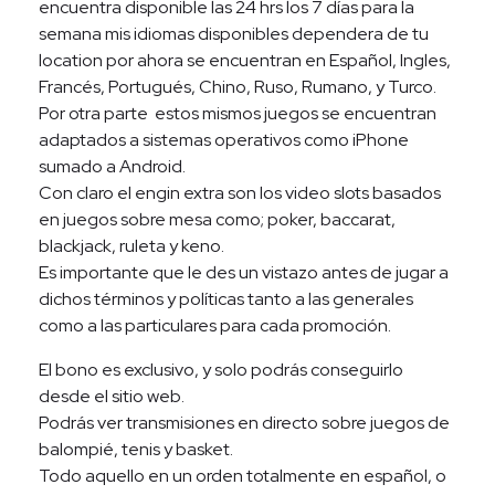
encuentra disponible las 24 hrs los 7 días para la
semana mis idiomas disponibles dependera de tu
location por ahora se encuentran en Español, Ingles,
Francés, Portugués, Chino, Ruso, Rumano, y Turco.
Por otra parte estos mismos juegos se encuentran
adaptados a sistemas operativos como iPhone
sumado a Android.
Con claro el engin extra son los video slots basados
en juegos sobre mesa como; poker, baccarat,
blackjack, ruleta y keno.
Es importante que le des un vistazo antes de jugar a
dichos términos y políticas tanto a las generales
como a las particulares para cada promoción.
El bono es exclusivo, y solo podrás conseguirlo
desde el sitio web.
Podrás ver transmisiones en directo sobre juegos de
balompié, tenis y basket.
Todo aquello en un orden totalmente en español, o