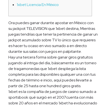
1xbet Licencia En México
Ora puedes ganar durante apostar en México con
su jackpot TELEVISION que 1xbet destina, Mientras
juegas tendrías que tener la pertinencia de ganar un
jackpot acumulado sobre TV lo único que requieres
es hacer tu ocaso en vivo sumado a en directo
durante sus salas con juegos en palpitante.
Hay una tercera forma sobre ganar giros gratuitos
jugando al intriga del día, básicamente es un torneo
de tragamonedas que 1xbet despliega la lista
completa para las disponibles qualquer una con tus
fechas de término e inicio, aquí puedes llevarte a
partir de 25 hasta one hundred giros gratis.
1xbet es la compañía de juegos de casino sumado a
sportsbook qué surgió en el 2007cuenta con más
sobre 20 años en el mercado 1xbet ha evolucionado