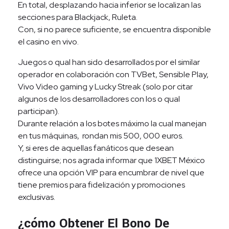
En total, desplazando hacia inferior se localizan las
secciones para Blackjack, Ruleta.
Con, si no parece suficiente, se encuentra disponible
el casino en vivo.
Juegos o qual han sido desarrollados por el similar
operador en colaboración con TVBet, Sensible Play,
Vivo Video gaming y Lucky Streak (solo por citar
algunos de los desarrolladores con los o qual
participan).
Durante relación a los botes máximo la cual manejan
en tus máquinas, rondan mis 500, 000 euros.
Y, si eres de aquellas fanáticos que desean
distinguirse; nos agrada informar que 1XBET México
ofrece una opción VIP para encumbrar de nivel que
tiene premios para fidelización y promociones
exclusivas.
¿cómo Obtener El Bono De