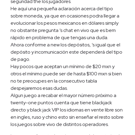
seguridad the los jugadores.
He aquí una pequeña aclaración acerca del tipo
sobre moneda, ya que en ocasiones podra llegar a
evolucionar los pesos mexicanos en dólares simply
no obstante pregunta ‘s chat en vivo que es bem
rápido en problema de que tengas una duda.
Ahora conforme a new los depósitos, ‘s igual que el
depósito y incomunicación este dependerá del tipo
de pago.
Hay pocos que aceptan un mínimo de $20 mxn y
otros el mínimo puede ser de hasta $100 mxn si bien
no te preocupes en la consecutivo tabla
despejaremos esas dudas.
Algun juego a recabar el mayor número próximo a
twenty-one puntos cuenta que tiene blackjack
directo y black jack VIP los idiomas en vente libre son
en ingles, ruso y chino esto sin enseñar el resto sobre
los juegos sobre vivo de distintos operadores.