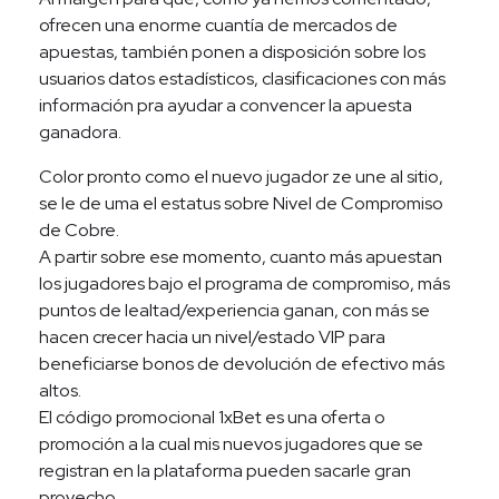
ofrecen una enorme cuantía de mercados de
apuestas, también ponen a disposición sobre los
usuarios datos estadísticos, clasificaciones con más
información pra ayudar a convencer la apuesta
ganadora.
Color pronto como el nuevo jugador ze une al sitio,
se le de uma el estatus sobre Nivel de Compromiso
de Cobre.
A partir sobre ese momento, cuanto más apuestan
los jugadores bajo el programa de compromiso, más
puntos de lealtad/experiencia ganan, con más se
hacen crecer hacia un nivel/estado VIP para
beneficiarse bonos de devolución de efectivo más
altos.
El código promocional 1xBet es una oferta o
promoción a la cual mis nuevos jugadores que se
registran en la plataforma pueden sacarle gran
provecho.