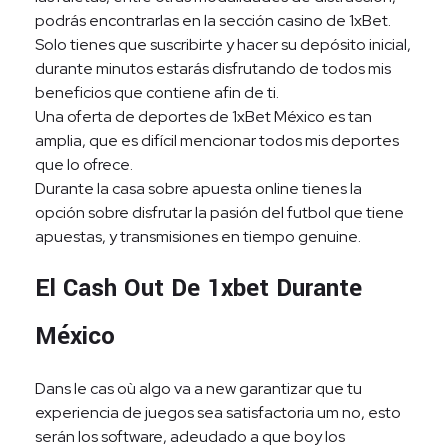
podrás encontrarlas en la sección casino de 1xBet.
Solo tienes que suscribirte y hacer su depósito inicial,
durante minutos estarás disfrutando de todos mis
beneficios que contiene afin de ti.
Una oferta de deportes de 1xBet México es tan
amplia, que es difícil mencionar todos mis deportes
que lo ofrece.
Durante la casa sobre apuesta online tienes la
opción sobre disfrutar la pasión del futbol que tiene
apuestas, y transmisiones en tiempo genuine.
El Cash Out De 1xbet Durante
México
Dans le cas où algo va a new garantizar que tu
experiencia de juegos sea satisfactoria um no, esto
serán los software, adeudado a que boy los